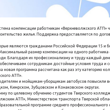
истема компенсации работникам «Верхневолжского АТП» ч
роительство жилья. Поддержка предоставляется по дого
орые являются гражданами Российской Федерации 15 и бо
Максимальный размер компенсации на одного работника ─
юди. Благодаря их профессионализму и труду каждый де
ы обеспечиваем сотрудникам достойные условия труда и с
а новая программа рассчитана как раз эту категорию ко
ского АТП».
водителям и мойщикам-уборщикам автобусов повысили во
цком, Кимрском, Зубцовском и Конаковском округах.
амму по целевому обучению студентов Тверского колледж
лжским АТП», Министерством транспорта Тверской облас
образовательной программе среднего профессионального