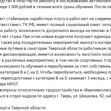
едств» и «Мастер по ремонту и обслуживанию автомобил
ере 5 000 рублей в течение всего срока обучения. После
ют стабильную заработную плaту и работают на современ
ветствии с ТК РФ, имеют полный социальный пакет: опл
а работу, возможность досрочного выхода на пенсию: в 
20 лет стажа. При этом новые водители получают единор
ть также ряд поощрительных мероприятий: выплата матер
тные путевки в санатории Тверской области работникам п
 диспансеризация, имеется возможность льготного посе
 в различных мероприятиях, в том числе спортивных. У п
озможность обучения и переобучения за счет собственн
атегории B и C на D. Чтобы переобучиться, необходимо п
переподготовки с категории В на D занимает 3 месяца, с 
ере МРОТ.
 вопросы относительно трудоустройства в «Верхневолжс
ься в отдел кадров по адресу г. Тверь, ул. Шишкова, 92, к
порта Тверской области