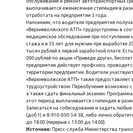
обслуживание и ремонт автотранспортных ср
выплачивается ежемесячная стипендия в разм
отработать на предприятии 3 года.
Напомним, что водители предприятия получа
«Верхневолжского АТП» трудоустроены в соот
медицинское обследование при поступлении н
стажа и в 55 лет для мужчин при выработке 
тысяч рублей к первой заработной плате. Ес
000 рублей по акции «Приведи друга», беспла
предприятии действует профсоюз, проводится
территории предприятия. Водители участвуют
«Верхневолжское АТП» также предоставляет в
трудоустройством. Переобучение возможно с к
а также сдать финальный экзамен. Программа 
этот период выплачивается стипендия в разм
Записаться на собеседование и задать любые
(доб.1) и 8-910-830-54-38, либо лично обратит
до 18:00 (перерыв с 13:00 до 14:00).
Источник:
Пресс-служба Министерства транс