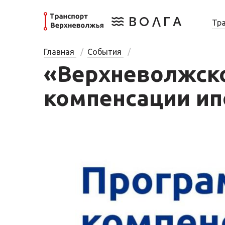
Тр
Главная
События
«Верхневолжско
компенсации ип