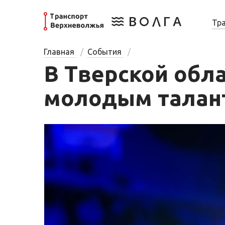
Тр
Главная
События
В Тверской обл
молодым талан