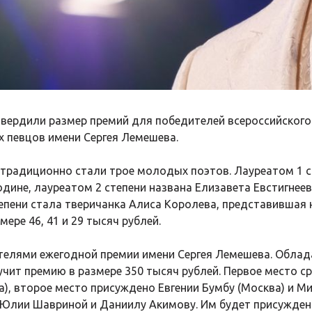
твердили размер премий для победителей всероссийског
 певцов имени Сергея Лемешева.
 традиционно стали трое молодых поэтов. Лауреатом 1 
дине, лауреатом 2 степени названа Елизавета Евстигнеева
тепени стала тверичанка Алиса Королева, представившая 
ере 46, 41 и 29 тысяч рублей.
елями ежегодной премии имени Сергея Лемешева. Облада
учит премию в размере 350 тысяч рублей. Первое место 
), второе место присуждено Евгении Бумбу (Москва) и Ми
Юлии Шавриной и Даниилу Акимову. Им будет присуждено