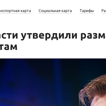
анспортная карта
Социальная карта
Тарифы
Ра
асти утвердили раз
там