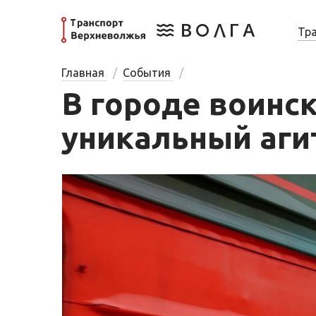
Тр
Главная
События
В городе воинс
уникальный аги