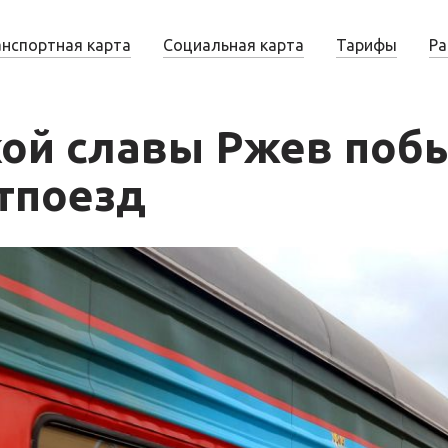
анспортная карта
Социальная карта
Тарифы
Ра
кой славы Ржев поб
тпоезд