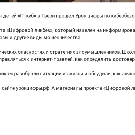
 детей «IT-куб» в Твери прошёл Урок цифры по кибербез
кта «Цифровой ликбез», который нацелен на информиров
розы и другие виды мошенничества.
ических опасностях и стратегиях злоумышленников. Школ
правляться с интернет-травлей, как определить достовер
ником разобрали ситуации из жизни и обсудили, как лучш
а сайте
урокцифры.рф
. А материалы проекта «Цифровой л