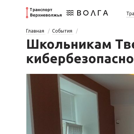
Тр
Главная
События
Школьникам Тве
кибербезопасно